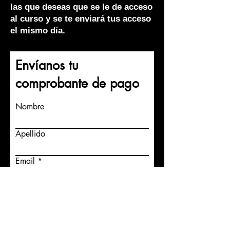
las que deseas que se le de acceso
al curso y se te enviará tus acceso
el mismo día.
Envíanos tu
comprobante de pago
Nombre
Apellido
Email
Por favor escribe los correos y
nombres completos de las
personas a las a los que se les
dará acceso y los recibirás el
mismo día.